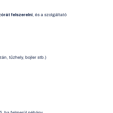
órát felszerelni
, és a szolgáltató
án, tűzhely, bojler stb.)
tő, ha felmerül néhány