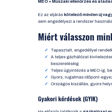
MEO = Műszaki ellenőrzés és átadás
Ez az eljárás
kötelező minden új vag
sem engedélyezi a rendszer használa
Miért válasszon min
Tapasztalt, engedéllyel rende
A teljes gázhálózat kivitelezésé
beszereléséig
Teljes ügyintézés a MEO-ig, b
Gyors, rugalmas időpont-egye
Országos kiszállás, gyors hely
Gyakori kérdések (GYIK)
Ha először találkozik a
gázhálózat m