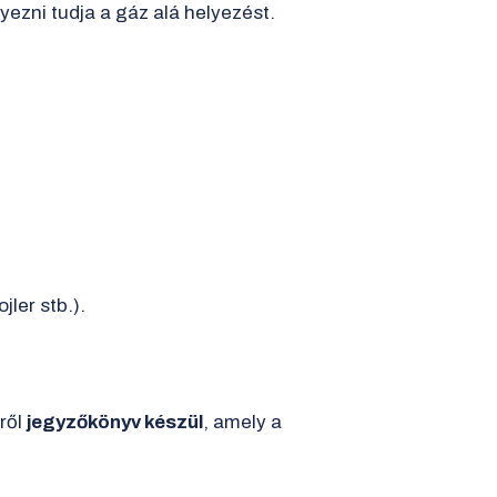
ezni tudja a gáz alá helyezést.
jler stb.).
ről
jegyzőkönyv készül
, amely a