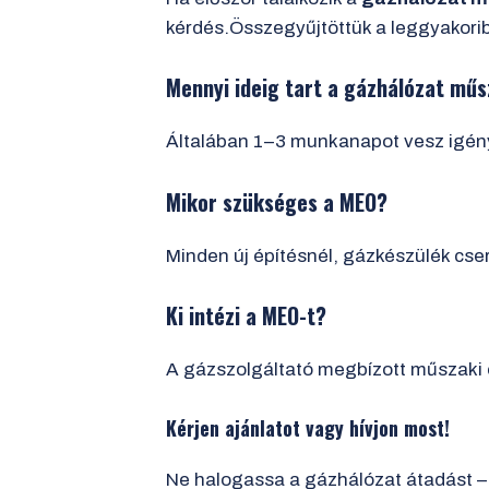
kérdés.Összegyűjtöttük a leggyakorib
Mennyi ideig tart a gázhálózat mű
Általában 1–3 munkanapot vesz igén
Mikor szükséges a MEO?
Minden új építésnél, gázkészülék cseré
Ki intézi a MEO-t?
A gázszolgáltató megbízott műszaki e
Kérjen ajánlatot vagy hívjon most!
Ne halogassa a gázhálózat átadást –