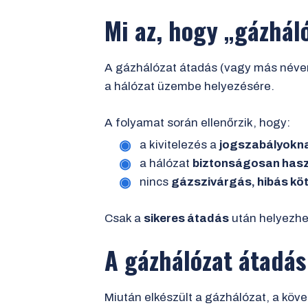
Mi az, hogy „gázháló
A gázhálózat átadás (vagy más név
a hálózat üzembe helyezésére.
A folyamat során ellenőrzik, hogy:
a kivitelezés a
jogszabályokna
a hálózat
biztonságosan has
nincs
gázszivárgás, hibás kö
Csak a
sikeres átadás
után helyezhet
A gázhálózat átadás
Miután elkészült a gázhálózat, a köv