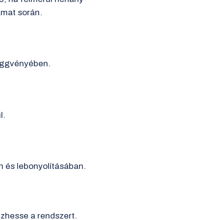
amat során.
függvényében.
l.
n és lebonyolításában.
zhesse a rendszert.