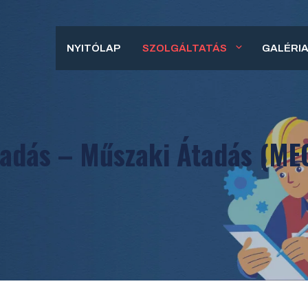
NYITÓLAP
SZOLGÁLTATÁS
GALÉRI
tadás – Műszaki Átadás (ME