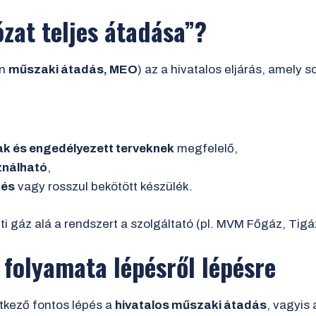
zat teljes átadása”?
en
műszaki átadás, MEO
) az a hivatalos eljárás, amely 
k és engedélyezett terveknek
megfelelő,
ználható
,
tés
vagy rosszul bekötött készülék.
i gáz alá a rendszert a szolgáltató (pl. MVM Főgáz, Tig
 folyamata lépésről lépésre
etkező fontos lépés a
hivatalos műszaki átadás
, vagyis 