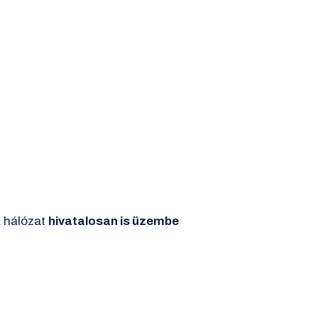
a hálózat
hivatalosan is üzembe