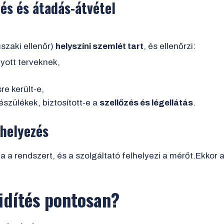
és és átadás-átvétel
szaki ellenőr)
helyszíni szemlét tart
, és ellenőrzi:
yott terveknek,
e került-e,
szülékek, biztosított-e a
szellőzés és légellátás
.
 helyezés
a rendszert, és a szolgáltató felhelyezi a mérőt.Ekkor 
vidítés pontosan?