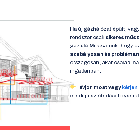
Ha új gázhálózat épült, vagy
rendszer csak
sikeres műs
gáz alá.Mi segítünk, hogy e
szabályosan és probléma
országosan, akár családi há
ingatlanban.
Hívjon most vagy
kérjen
elindítja az átadási folyamat