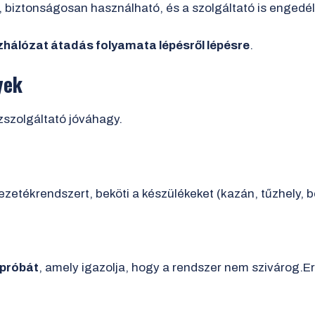
 biztonságosan használható, és a szolgáltató is engedély
hálózat átadás folyamata lépésről lépésre
.
yek
ázszolgáltató jóváhagy.
vezetékrendszert, beköti a készülékeket (kazán, tűzhely, bo
 próbát
, amely igazolja, hogy a rendszer nem szivárog.Er