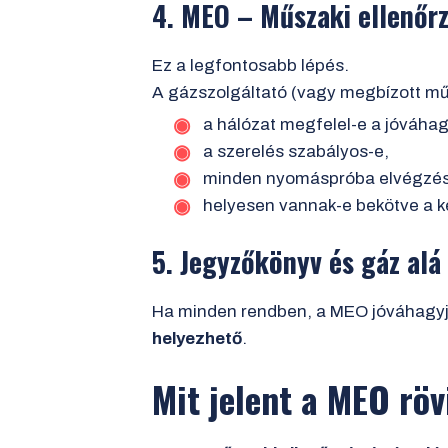
4. MEO – Műszaki ellenőrz
Ez a legfontosabb lépés.
A gázszolgáltató (vagy megbízott mű
a hálózat megfelel-e a jóváhag
a szerelés szabályos-e,
minden nyomáspróba elvégzésr
helyesen vannak-e bekötve a ké
5. Jegyzőkönyv és gáz alá
Ha minden rendben, a MEO jóváhagyja 
helyezhető
.
Mit jelent a MEO rö