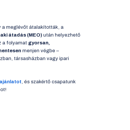
 a meglévőt átalakították, a
zaki átadás (MEO)
után helyezhető
z a folyamat
gyorsan,
mentesen
menjen végbe –
zban, társasházban vagy ipari
 ajánlatot
, és szakértő csapatunk
ot!