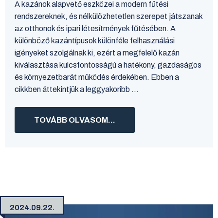
A kazánok alapvető eszközei a modern fűtési
rendszereknek, és nélkülözhetetlen szerepet játszanak
az otthonok és ipari létesítmények fűtésében. A
különböző kazántípusok különféle felhasználási
igényeket szolgálnak ki, ezért a megfelelő kazán
kiválasztása kulcsfontosságú a hatékony, gazdaságos
és környezetbarát működés érdekében. Ebben a
cikkben áttekintjük a leggyakoribb ...
TOVÁBB OLVASOM...
2024.09.22.