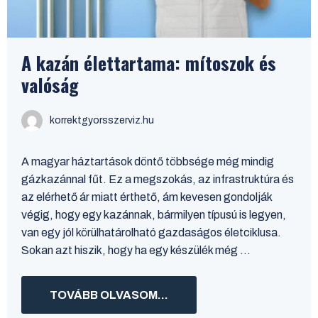
A kazán élettartama: mítoszok és
valóság
korrektgyorsszerviz.hu
A magyar háztartások döntő többsége még mindig
gázkazánnal fűt. Ez a megszokás, az infrastruktúra és
az elérhető ár miatt érthető, ám kevesen gondolják
végig, hogy egy kazánnak, bármilyen típusú is legyen,
van egy jól körülhatárolható gazdaságos életciklusa.
Sokan azt hiszik, hogy ha egy készülék még ...
TOVÁBB OLVASOM...