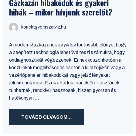
Gázkazán hibakódok és gyakori
hibák – mikor hívjunk szerelőt?
korrektgyorsszerviz.hu
A modern gázkazánok egyik legfontosabb előnye, hogy
a beépített technológia lehetővé teszi számukra, hogy
öndiagnosztikát végezzenek. Ennek köszönhetően a
készülékek meghibásodás esetén a kijelzőjükön vagy a
vezérlőpanelen hibakódokat vagy jelzőfényeket
jelenítenek meg. Ezek a kódok, bár elsőre ijesztőnek
tűnhetnek, rendkívül hasznosak, hiszen gyorsan és
hatékonyan ...
TOVÁBB OLVASOM...