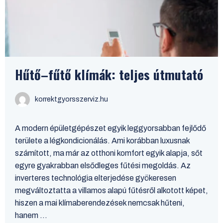
Hűtő–fűtő klímák: teljes útmutató
korrektgyorsszerviz.hu
A modern épületgépészet egyik leggyorsabban fejlődő
területe a légkondicionálás. Ami korábban luxusnak
számított, ma már az otthoni komfort egyik alapja, sőt
egyre gyakrabban elsődleges fűtési megoldás. Az
inverteres technológia elterjedése gyökeresen
megváltoztatta a villamos alapú fűtésről alkotott képet,
hiszen a mai klímaberendezések nemcsak hűteni,
hanem ...