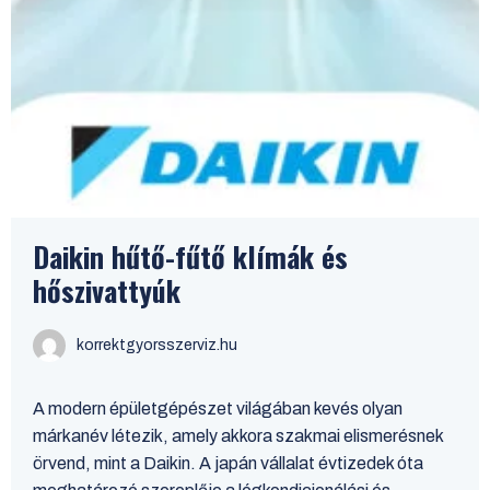
Daikin hűtő-fűtő klímák és
hőszivattyúk
korrektgyorsszerviz.hu
A modern épületgépészet világában kevés olyan
márkanév létezik, amely akkora szakmai elismerésnek
örvend, mint a Daikin. A japán vállalat évtizedek óta