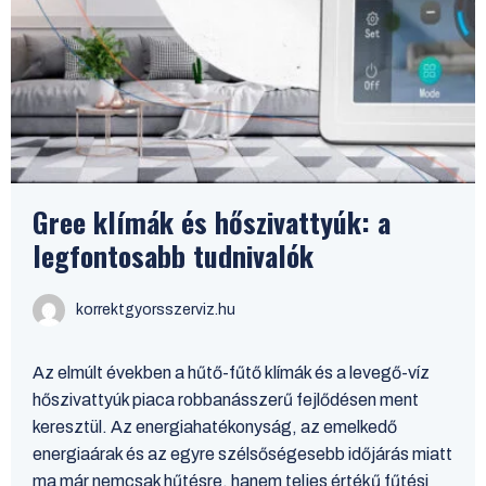
Gree klímák és hőszivattyúk: a
legfontosabb tudnivalók
korrektgyorsszerviz.hu
Az elmúlt években a hűtő-fűtő klímák és a levegő-víz
hőszivattyúk piaca robbanásszerű fejlődésen ment
keresztül. Az energiahatékonyság, az emelkedő
energiaárak és az egyre szélsőségesebb időjárás miatt
ma már nemcsak hűtésre, hanem teljes értékű fűtési