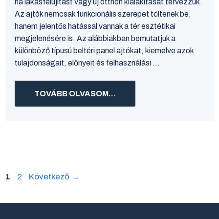
ha lakásfelújítást vagy új otthon kialakítását tervezzük.
Az ajtók nemcsak funkcionális szerepet töltenek be,
hanem jelentős hatással vannak a tér esztétikai
megjelenésére is. Az alábbiakban bemutatjuk a
különböző típusú beltéri panel ajtókat, kiemelve azok
tulajdonságait, előnyeit és felhasználási ...
TOVÁBB OLVASOM...
Oldal
Oldal
1
2
Következő
→