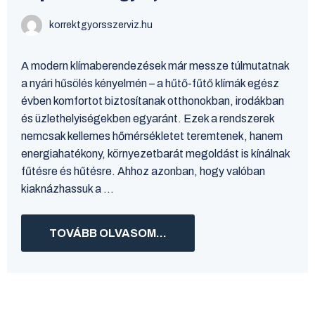
korrektgyorsszerviz.hu
A modern klímaberendezések már messze túlmutatnak
a nyári hűsölés kényelmén – a hűtő-fűtő klímák egész
évben komfortot biztosítanak otthonokban, irodákban
és üzlethelyiségekben egyaránt. Ezek a rendszerek
nemcsak kellemes hőmérsékletet teremtenek, hanem
energiahatékony, környezetbarát megoldást is kínálnak
fűtésre és hűtésre. Ahhoz azonban, hogy valóban
kiaknázhassuk a ...
TOVÁBB OLVASOM...