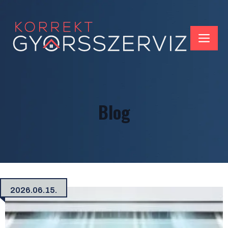
Kilépés
a
tartalomba
ME
Blog
2026.06.15.