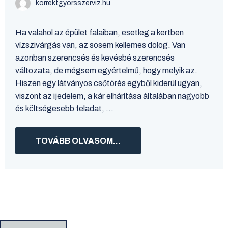
korrektgyorsszerviz.hu
Ha valahol az épület falaiban, esetleg a kertben
vízszivárgás van, az sosem kellemes dolog. Van
azonban szerencsés és kevésbé szerencsés
változata, de mégsem egyértelmű, hogy melyik az.
Hiszen egy látványos csőtörés egyből kiderül ugyan,
viszont az ijedelem, a kár elhárítása általában nagyobb
és költségesebb feladat, ...
TOVÁBB OLVASOM...