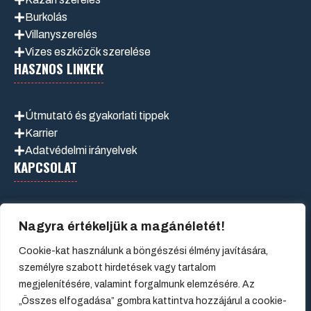
Burkolás
Villanyszerelés
Vizes eszközök szerelése
HASZNOS LINKEK
Útmutató és gyakorlati tippek
Karrier
Adatvédelmi irányelvek
KAPCSOLAT
VINISSOM Kft.
Nagyra értékeljük a magánéletét!
1043 Budapest IV. kerület, Nyár utca 5.
vinissomkft@gmail.com
Cookie-kat használunk a böngészési élmény javítására,
+36 70 600 9924
személyre szabott hirdetések vagy tartalom
megjelenítésére, valamint forgalmunk elemzésére. Az
„Összes elfogadása” gombra kattintva hozzájárul a cookie-