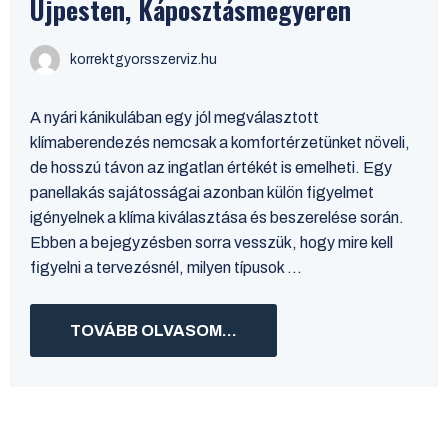
Újpesten, Káposztásmegyeren
korrektgyorsszerviz.hu
A nyári kánikulában egy jól megválasztott
klímaberendezés nemcsak a komfortérzetünket növeli,
de hosszú távon az ingatlan értékét is emelheti. Egy
panellakás sajátosságai azonban külön figyelmet
igényelnek a klíma kiválasztása és beszerelése során.
Ebben a bejegyzésben sorra vesszük, hogy mire kell
figyelni a tervezésnél, milyen típusok ...
TOVÁBB OLVASOM...