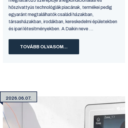
meghatározó szereplője a légkondicionálási és
hőszivattyús technológiák piacának, termékei pedig
egyaránt megtalálhatók családi házakban,
társasházakban, irodákban, kereskedelmi épületekben
és ipari létesítményekben. A Daikin neve ...
TOVÁBB OLVASOM...
2026.06.07.