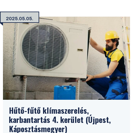
2025.05.05.
Hűtő-fűtő klímaszerelés,
karbantartás 4. kerület (Újpest,
Káposztásmegyer)