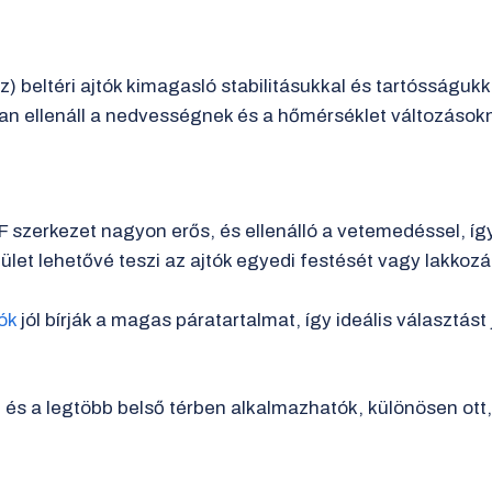
beltéri ajtók kimagasló stabilitásukkal és tartósságukk
an ellenáll a nedvességnek és a hőmérséklet változások
szerkezet nagyon erős, és ellenálló a vetemedéssel, így
ület lehetővé teszi az ajtók egyedi festését vagy lakkoz
ók
jól bírják a magas páratartalmat, így ideális választás
, és a legtöbb belső térben alkalmazhatók, különösen ott