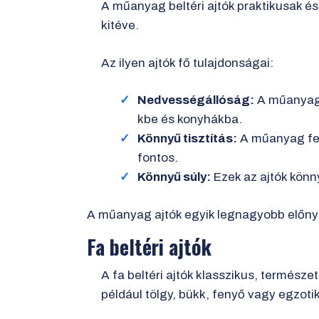
A műanyag beltéri ajtók praktikusak 
kitéve.
Az ilyen ajtók fő tulajdonságai:
Nedvességállóság:
A műanyag 
kbe és konyhákba.
Könnyű tisztítás:
A műanyag felü
fontos.
Könnyű súly:
Ezek az ajtók könn
A műanyag ajtók egyik legnagyobb előnye,
Fa beltéri ajtók
A fa beltéri ajtók klasszikus, termész
például tölgy, bükk, fenyő vagy egzoti