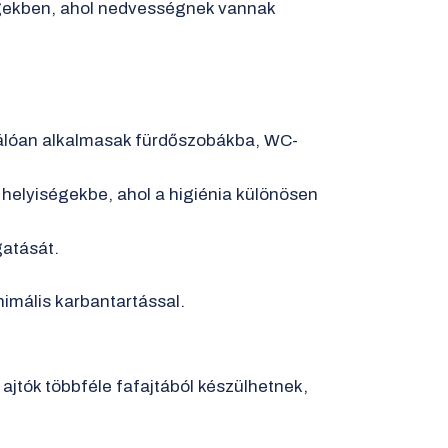
égekben, ahol nedvességnek vannak
válóan alkalmasak fürdőszobákba, WC-
n helyiségekbe, ahol a higiénia különösen
gatását.
imális karbantartással.
 ajtók többféle fafajtából készülhetnek,