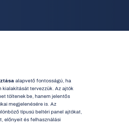
asztása
alapvető fontosságú, ha
n kialakítását tervezzük. Az ajtók
et töltenek be, hanem jelentős
ikai megjelenésére is. Az
önböző típusú beltéri panel ajtókat,
, előnyeit és felhasználási