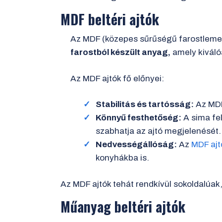
MDF beltéri ajtók
Az MDF (közepes sűrűségű farostlemez) 
farostból készült anyag,
amely kiváló
Az MDF ajtók fő előnyei:
Stabilitás és tartósság:
Az MDF 
Könnyű festhetőség:
A sima fel
szabhatja az ajtó megjelenését.
Nedvességállóság:
Az
MDF ajt
konyhákba is.
Az MDF ajtók tehát rendkívül sokoldalúak
Műanyag beltéri ajtók