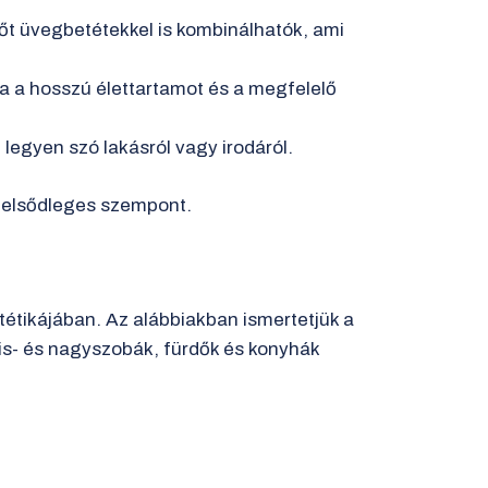
sőt üvegbetétekkel is kombinálhatók, ami
ja a hosszú élettartamot és a megfelelő
 legyen szó lakásról vagy irodáról.
és elsődleges szempont.
tétikájában. Az alábbiakban ismertetjük a
kis- és nagyszobák, fürdők és konyhák