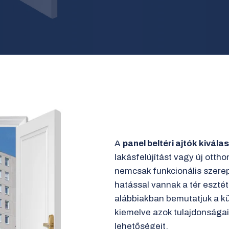
A
panel beltéri ajtók kivál
lakásfelújítást vagy új ottho
nemcsak funkcionális szerep
hatással vannak a tér esztét
alábbiakban bemutatjuk a kül
kiemelve azok tulajdonságait
lehetőségeit.