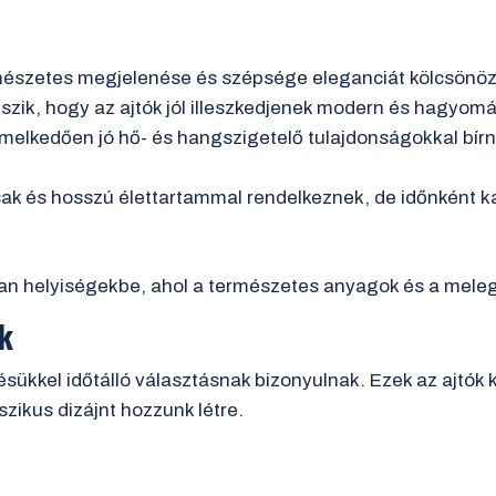
mészetes megjelenése és szépsége eleganciát kölcsönöz
szik, hogy az ajtók jól illeszkedjenek modern és hagyomá
emelkedően jó hő- és hangszigetelő tulajdonságokkal bírn
ósak és hosszú élettartammal rendelkeznek, de időnként k
olyan helyiségekbe, ahol a természetes anyagok és a mele
ók
kel időtálló választásnak bizonyulnak. Ezek az ajtók kü
zikus dizájnt hozzunk létre.