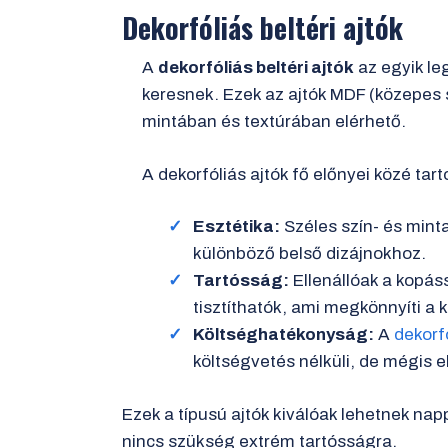
Dekorfóliás beltéri ajtók
A
dekorfóliás beltéri ajtók
az egyik le
keresnek. Ezek az ajtók MDF (közepes 
mintában és textúrában elérhető.
A dekorfóliás ajtók fő előnyei közé tart
Esztétika:
Széles szín- és mint
különböző belső dizájnokhoz.
Tartósság:
Ellenállóak a kopás
tisztíthatók, ami megkönnyíti a 
Költséghatékonyság:
A
dekorfó
költségvetés nélküli, de mégis 
Ezek a típusú ajtók kiválóak lehetnek na
nincs szükség extrém tartósságra.