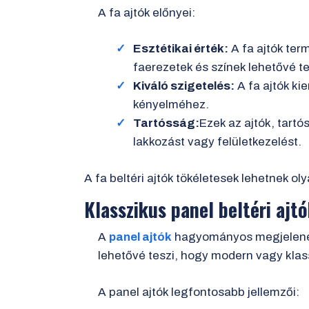
A fa ajtók előnyei:
Esztétikai érték:
A fa ajtók ter
faerezetek és színek lehetővé te
Kiváló szigetelés:
A fa ajtók ki
kényelméhez.
Tartósság:
Ezek az ajtók, tart
lakkozást vagy felületkezelést.
A fa beltéri ajtók tökéletesek lehetnek 
Klasszikus panel beltéri ajt
A
panel ajtók
hagyományos megjelenésük
lehetővé teszi, hogy modern vagy klass
A panel ajtók legfontosabb jellemzői: