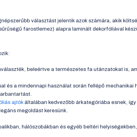
gnépszerűbb választást jelentik azok számára, akik költ
sűrűségű farostlemez) alapra laminált dekorfóliával ké
ozik:
aválaszték, beleértve a természetes fa utánzatokat is, a
sal és a mindennapi használat során fellépő mechanika
karbantartást.
liás ajtók
általában kedvezőbb árkategóriába esnek, így 
elegáns megoldást keresünk.
ppalikban, hálószobákban és egyéb beltéri helyiségekben,