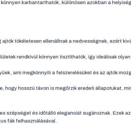
és könnyen karbantarthatók, különösen azokban a helyis
ajtók tökéletesen ellenállnak a nedvességnek, ezért ki
letek rendkívül könnyen tisztíthatók, így ideálisak olya
yűek, ami megkönnyíti a felszerelésüket és az ajtók moz
 hogy hosszú távon is megőrzik eredeti állapotukat, min
etes szépséget és időtálló eleganciát sugároznak. Ezek az
kus fák felhasználásával.