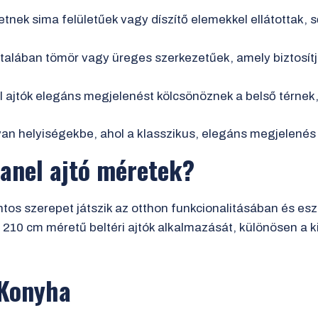
tnek sima felületűek vagy díszítő elemekkel ellátottak, 
ltalában tömör vagy üreges szerkezetűek, amely biztosít
l ajtók elegáns megjelenést kölcsönöznek a belső térnek,
 olyan helyiségekbe, ahol a klasszikus, elegáns megjelen
anel ajtó méretek?
tos szerepet játszik az otthon funkcionalitásában és esz
x 210 cm méretű beltéri ajtók alkalmazását, különösen a 
 Konyha