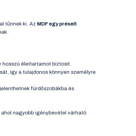
al tűnnek ki. Az
MDF egy préselt
nak.
 hosszú élettartamot biztosít.
ását, így a tulajdonos könnyen személyre
t jelenthetnek fürdőszobákba és
, ahol nagyobb igénybevétel várható.