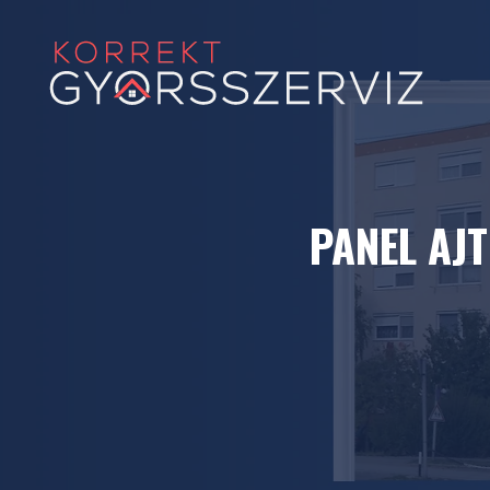
Kilépés
a
tartalomba
PANEL AJT